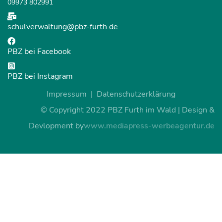
09973 802991
schulverwaltung@pbz-furth.de
PBZ bei Facebook
PBZ bei Instagram
Impressum
Datenschutzerklärung
© Copyright 2022 PBZ Furth im Wald | Design &
Devlopment by
www.mediapress-werbeagentur.de