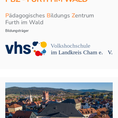
P
ädagogisches
B
ildungs
Z
entrum
Furth im Wald
Bildungsträger