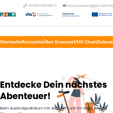
+49 9973/80589-0
schulverwaltung@pbz-furth.de
Startseite
Reiseziele
Über Erasmus
VHS Cham
Dokum
Entdecke Dein nächstes
Abenteuer!
Beim Auslandspraktikum mit dem PBZ Furth im Wald, der VHS