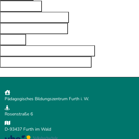
Finanzierung
Vor- und Nachbereitung
Bewerbung Dokumente
Ablauf
Pflichten während des Praktikums
Sonstige wichtige Informationen
Pädagogisches Bildungszentrum Furth i. W.
Rosenstraße 6
D-93437 Furth im Wald