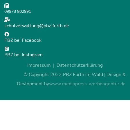
09973 802991
schulverwaltung@pbz-furth.de
PBZ bei Facebook
PBZ bei Instagram
Impressum
Datenschutzerklärung
© Copyright 2022 PBZ Furth im Wald | Design &
Devlopment by
www.mediapress-werbeagentur.de